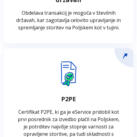
lažjo izvedbo plačil in najvišjo kakovost
storitev, ne glede na to, kje poslujete.
Obdelava transakcij je mogoča v številnih
državah, kar zagotavlja celovito upravljanje in
spremljanje storitev na Poljskem kot v tujini.
P2PE
Certifikat P2PE (Point to Point Encryption –
šifriranje »točka-točka«), ki ga je eService
pridobil kot prvi posrednik za izvajanje plačil
P2PE
na Poljskem, je jamstvo za najvišjo raven
varnosti storitev podjetja. Rešitve s
Certifikat P2PE, ki ga je eService pridobil kot
certifikatom P2PE za stranke, ki uporabljajo
prvi posrednik za izvedbo plačil na Poljskem,
naše plačilne storitve, prinašajo prihranke pri
je potrditev najvišje stopnje varnosti za
primerljivi ravni varnosti plačil in skladnosti s
opravljene storitve, pa tudi skladnosti s
PCI DSS.