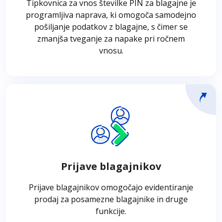
Tipkovnica za vnos številke PIN za blagajne je
PIN ne zahtevajo posredovanja blagajnika,
programljiva naprava, ki omogoča samodejno
podatki z blagajne pa se pošiljajo samodejno,
pošiljanje podatkov z blagajne, s čimer se
kar zmanjša število napak, povezanih z
zmanjša tveganje za napake pri ročnem
ročnim vnosom.
vnosu.
Prijave blagajnikov
Prijave blagajnikov omogočajo evidentiranje
prodaj za posamezne blagajnike na podlagi
osebnih gesel. Prijava v blagajno omogoča
Prijave blagajnikov
ustvarjanje evidenc prodaje za vsakega
blagajnika, izpis njihovih identifikacijskih
Prijave blagajnikov omogočajo evidentiranje
številk na računih in izpis posameznih
prodaj za posamezne blagajnike in druge
prodajnih povzetkov kadarkoli ali ob koncu
funkcije.
dneva.