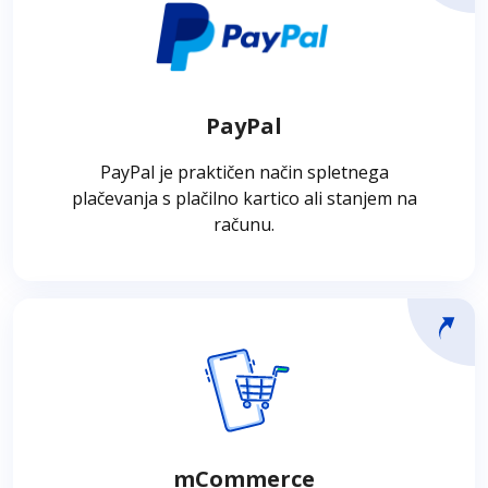
PayPal
Plačilo PayPal se obdeluje z uporabo kreditne
ali debetne kartice ali s stanjem na računu
PayPal. Dobroimetje je mogoče naložiti z
PayPal
bančnim nakazilom ali prenosom med računi
PayPal.
PayPal je praktičen način spletnega
plačevanja s plačilno kartico ali stanjem na
računu.
mCommerce
mCommerce je sklop plačilnih rešitev, ki
omogočajo nemoteno nakupovalno izkušnjo,
vključno z obdelavo transakcij v aplikacijah na
mCommerce
mobilnih napravah z nameščenim sistemom