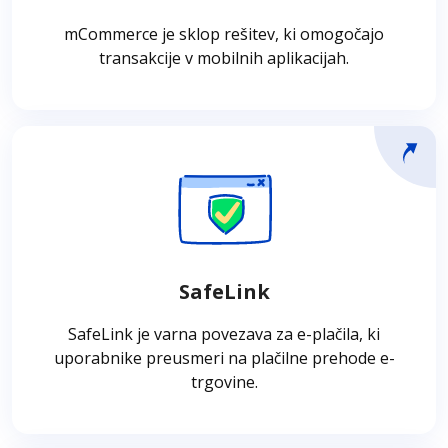
iOS ali Android.
mCommerce je sklop rešitev, ki omogočajo
transakcije v mobilnih aplikacijah.
SafeLink
SafeLink je hitra in varna povezava za e-
plačila, poslana na e-poštni naslov, ki
uporabnike preusmeri na plačilne prehode e-
SafeLink
trgovine. Plačil ni treba izvesti takoj, je pa
vsaka povezava časovno omejena.
SafeLink je varna povezava za e-plačila, ki
uporabnike preusmeri na plačilne prehode e-
trgovine.