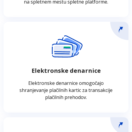
na spletnem mestu spletne platforme.
Elektronske denarnice
Elektronske denarnice so rešitev za e-
trgovino, ki omogoča shranjevanje debetnih
in kreditnih kartic ter njihovo uporabo v
Elektronske denarnice
plačilnih prehodih.
Elektronske denarnice omogočajo
shranjevanje plačilnih kartic za transakcije
plačilnih prehodov.