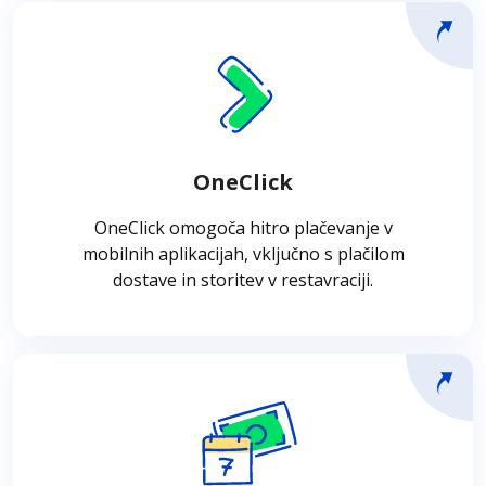
OneClick
OneClick predstavlja sklop rešitev, ki
omogočajo hitra plačila, ki so še posebej
pomembna v mobilnih aplikacijah – vključno s
OneClick
plačili za dostavo in storitve v restavraciji.
Transakcije se izvajajo s plačilnimi sredstvi, ki
OneClick omogoča hitro plačevanje v
so na voljo v določenih aplikacijah.
mobilnih aplikacijah, vključno s plačilom
dostave in storitev v restavraciji.
Ponavljajoča se plačila
Ponavljajoča se plačila omogočajo periodično
odloženo bremenitev strankine plačilne