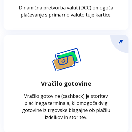
menjalnem tečaju istega dne. Končno skupno
Dinamična pretvorba valut (DCC) omogoča
plačilo je vidno na plačilnem terminalu.
plačevanje s primarno valuto tuje kartice.
Več o tem
Vračilo gotovine
Vračilo gotovine (cashback) je storitev
plačilnega terminala, ki omogoča dvig
gotovine iz trgovske blagajne ob plačilu
Vračilo gotovine
izdelkov in storitev – z uporabo le plačilnega
terminala. Terminali s programsko opremo
Vračilo gotovine (cashback) je storitev
za dvig gotovine imajo vlogo bankomata,
plačilnega terminala, ki omogoča dvig
tako da lahko stranke dvignejo tudi manjše
gotovine iz trgovske blagajne ob plačilu
vsote denarja.
izdelkov in storitev.