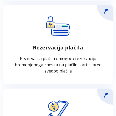
Rezervacija plačila
Rezervacija plačila omogoča rezervacijo
bremenjenega zneska na plačilni kartici pred
dejansko izvedbo plačila. Ta storitev
Rezervacija plačila
prejemniku omogoča rezervacijo naknadne
bremenitve za plačilo.
Rezervacija plačila omogoča rezervacijo
bremenjenega zneska na plačilni kartici pred
izvedbo plačila.
MO/TO
Transakcije MDE (Manual Data Entry – ročni