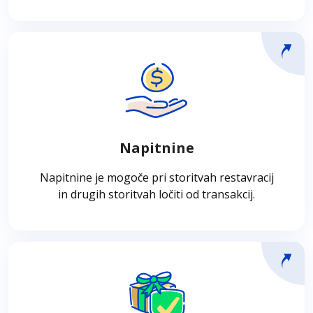
Napitnine
Napitnine običajno prejemajo na storitvenih
točkah, v prodajalnah in restavracijah. Ta
funkcija omogoča ločitev napitnine od
Napitnine
transakcije v obliki samostojnega elementa,
kar omogoča prejemanje napitnin.
Napitnine je mogoče pri storitvah restavracij
in drugih storitvah ločiti od transakcij.
Mobilni plačilni terminali
Mobilni plačilni terminali lahko sprejemajo