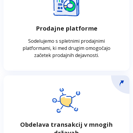
Sodelujemo s spletnimi prodajnimi
platformami, ki med drugim omogočajo hiter
in varen začetek prodajnih dejavnosti.
Prodajne platforme
Sodelujemo s spletnimi prodajnimi
platformami, ki med drugim omogočajo
začetek prodajnih dejavnosti.
Obdelava transakcij v mnogih
državah
Naše plačilne rešitve omogočajo obdelavo
transakcij v številnih državah, kar zagotavlja
Obdelava transakcij v mnogih
celovito upravljanje in spremljanje storitev,
državah