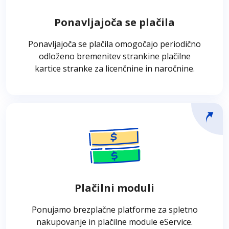
kartice v primeru licenčnin, naročnin in drugih
Ponavljajoča se plačila
storitev. Imetnik kartice ob prvem plačilu
poda podatke o kartici, nadaljnja plačila pa se
Ponavljajoča se plačila omogočajo periodično
izvedejo samodejno.
odloženo bremenitev strankine plačilne
kartice stranke za licenčnine in naročnine.
Plačilni moduli
Vabimo vas, da uporabite našo brezplačno
platformo za spletno nakupovanje in plačilne
module eService. Preprosto poiščite in
Plačilni moduli
namestite modul, ki je združljiv z vašo spletno
trgovino.
Ponujamo brezplačne platforme za spletno
nakupovanje in plačilne module eService.